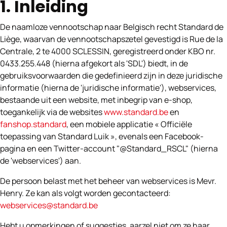
1. Inleiding
De naamloze vennootschap naar Belgisch recht Standard de
Liège, waarvan de vennootschapszetel gevestigd is Rue de la
Centrale, 2 te 4000 SCLESSIN, geregistreerd onder KBO nr.
0433.255.448 (hierna afgekort als 'SDL') biedt, in de
gebruiksvoorwaarden die gedefinieerd zijn in deze juridische
informatie (hierna de 'juridische informatie'), webservices,
bestaande uit een website, met inbegrip van e-shop,
toegankelijk via de websites
www.standard.be
en
fanshop.standard
, een mobiele applicatie « Officiële
toepassing van Standard Luik », evenals een Facebook-
pagina en een Twitter-account "@Standard_RSCL" (hierna
de 'webservices') aan.
De persoon belast met het beheer van webservices is Mevr.
Henry. Ze kan als volgt worden gecontacteerd:
webservices@standard.be
Hebt u opmerkingen of suggesties, aarzel niet om ze haar