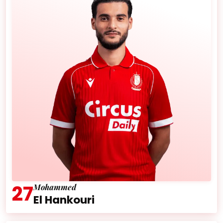
27
Mohammed
Leeftijd:
29 jaar
El Hankouri
Nationaliteit:
Marokko