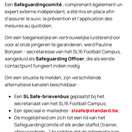
Een
Safeguardingcomité
, comprenant également un
expert externe indépendant, a été mis en place afin
d’assurer le suivi, la prévention et l’application des
mesures au quotidien.
Om een toegankelijke en vertrouwelijke luisterend oor
voor al onze jongeren te garanderen, werd Pauline
Bonjean - secretaresse van het SL16 Football Campus,
aangeduid als
Safeguarding Officer
, die als eerste
contactpunt fungeert indien nodig.
Om een situatie te melden, zijn verschillende
alternatieve kanalen beschikbaar :
Een
SL Safe-brievenbus
geplaatst bij het
secretariaat van het SL16 Football Campus;
Een speciaal e-mailadres :
slsafe@standard.be
;
De mogelijkheid om zich tot een lid van het
Safeguardingcomité of elk ander staflid (trainer,
afgevaardigde...) te richten dat de informatie kan