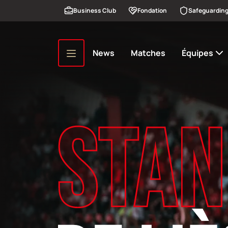
Aller au contenu principal
Business Club
Fondation
Safeguardin
News
Matches
Équipes