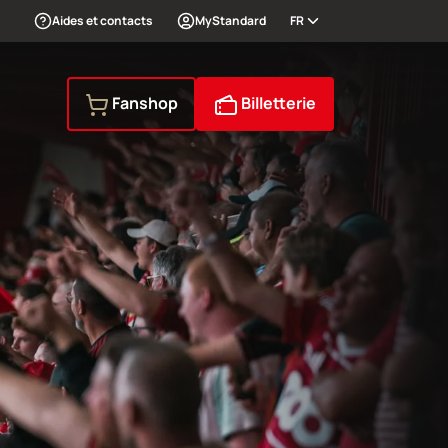
Aides et contacts
MyStandard
FR
Fanshop
Billetterie