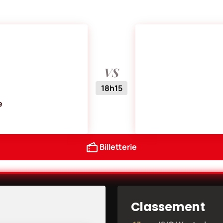
VS
18h15
e
Billetterie
Classement