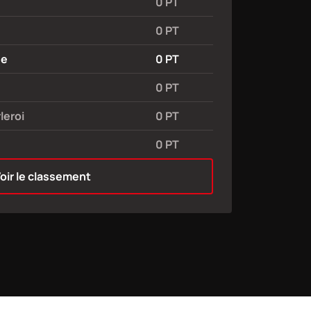
0 PT
0 PT
ge
0 PT
0 PT
leroi
0 PT
0 PT
oir le classement