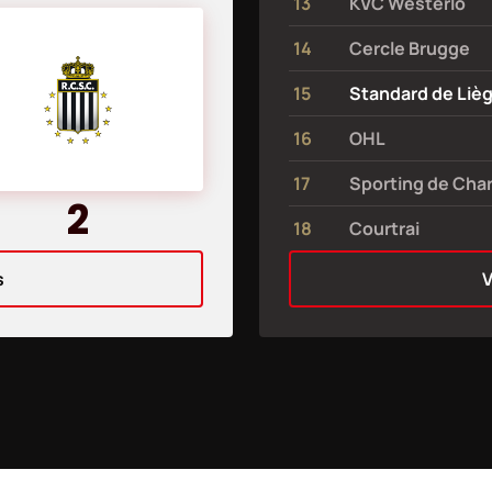
13
KVC Westerlo
14
Cercle Brugge
15
Standard de Liè
16
OHL
17
Sporting de Char
2
18
Courtrai
s
V