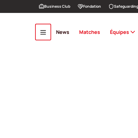
Aller au contenu principal
Business Club
Fondation
Safeguardin
News
Matches
Équipes