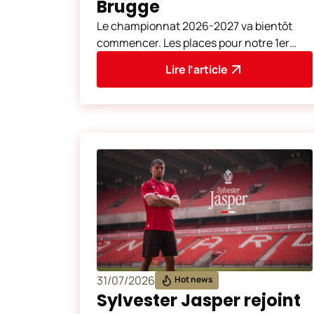
Brugge
Le championnat 2026-2027 va bientôt
commencer. Les places pour notre 1er
match à domicile, Standard de Liège -
Lire l’article
Cercle Brugge (samedi 8
31/07/2026
Hot news
Sylvester Jasper rejoint