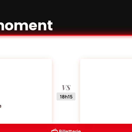
moment
VS
18h15
e
Billetterie