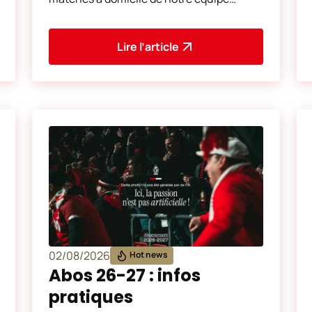
première féminine démarre aujourd’hui.
Vous pouvez vous abonner d
Lire l’article
02/08/2026
Hot news
Abos 26-27 : infos
pratiques