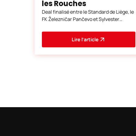
les Rouches
Deal finalisé entre le Standard de Liège, le
FK Železničar Pančevo et Sylvester
Jasper : l’ailier gauche bulgare vient de
s’engager
Lire l’article