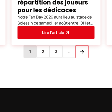
répartition des joueurs
pour les dédicaces
Notre Fan Day 2026 aura lieu au stade de
Sclessin ce samedi 1er août entre 10H et
18H. Comme déjà annoncé, les joueurs de
Lire l’article
notre équip
1
2
3
…