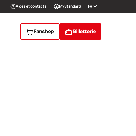
Aides et contacts
MyStandard
FR
Fanshop
Billetterie