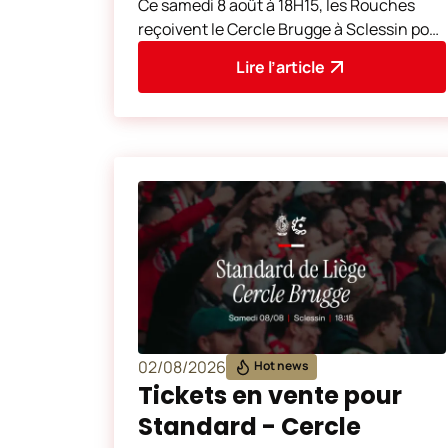
Ce samedi 8 août à 18H15, les Rouches
reçoivent le Cercle Brugge à Sclessin pour
la 1ère journée de la saison 2026-2027.
Lire l’article
02/08/2026
Hot news
Tickets en vente pour
Standard - Cercle