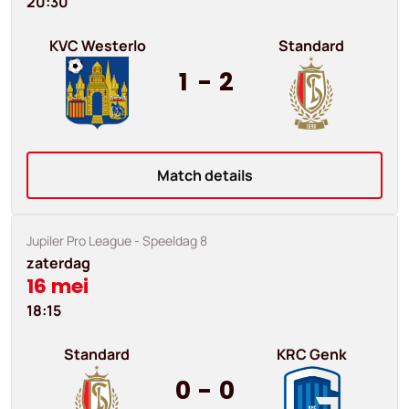
20:30
KVC Westerlo
Standard
1
-
2
Match details
Jupiler Pro League
- Speeldag 8
zaterdag
16 mei
18:15
Standard
KRC Genk
0
-
0