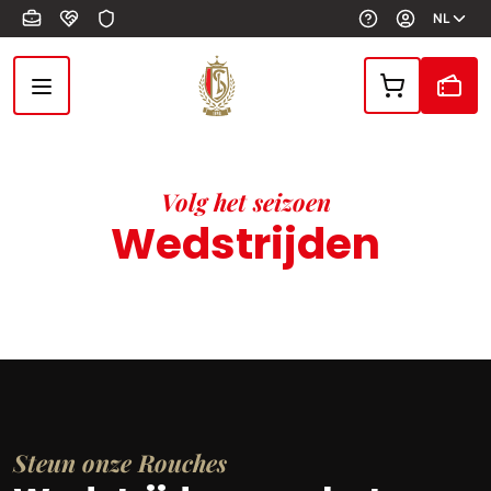
Overslaan en naar de inhoud gaan
NL
Volg het seizoen
Wedstrijden
Steun onze Rouches