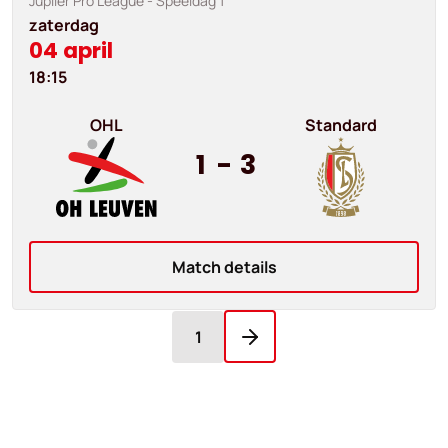
Jupiler Pro League
- Speeldag 1
zaterdag
04 april
18:15
OHL
Standard
1
-
3
Match details
1