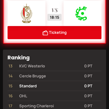
VS
18:15
Ticketing
Ranking
13
KVC Westerlo
0 PT
14
Cercle Brugge
0 PT
15
Standard
0 PT
16
OHL
0 PT
17
Sporting Charleroi
0 PT