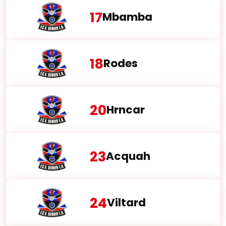
17
Mbamba
18
Rodes
20
Hrncar
23
Acquah
24
Viltard