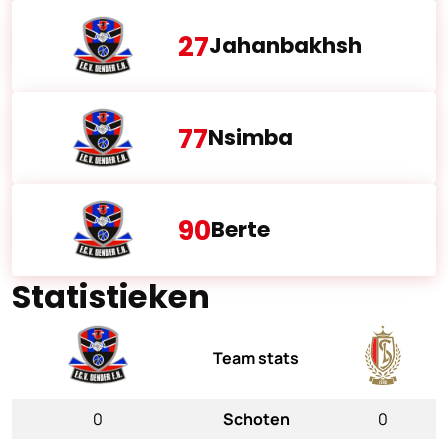
27
Jahanbakhsh
77
Nsimba
90
Berte
Statistieken
Team stats
0
Schoten
0