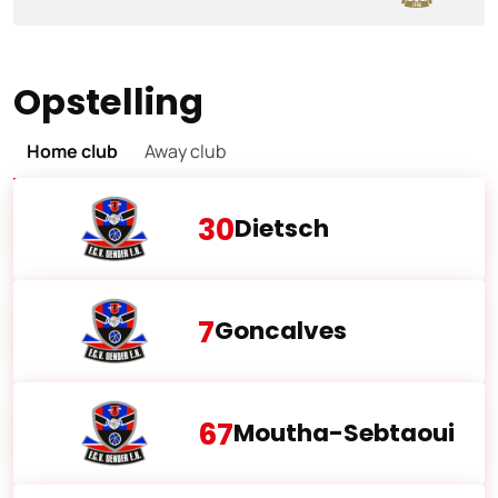
Opstelling
Home club
Away club
30
Dietsch
7
Goncalves
67
Moutha-Sebtaoui