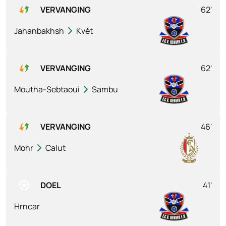
VERVANGING
62'
Jahanbakhsh
Květ
VERVANGING
62'
Moutha-Sebtaoui
Sambu
VERVANGING
46'
Mohr
Calut
DOEL
41'
Hrncar