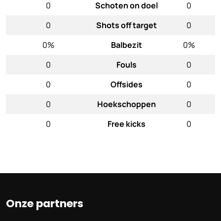
0
Schoten on doel
0
0
Shots off target
0
0%
Balbezit
0%
0
Fouls
0
0
Offsides
0
0
Hoekschoppen
0
0
Free kicks
0
Onze partners