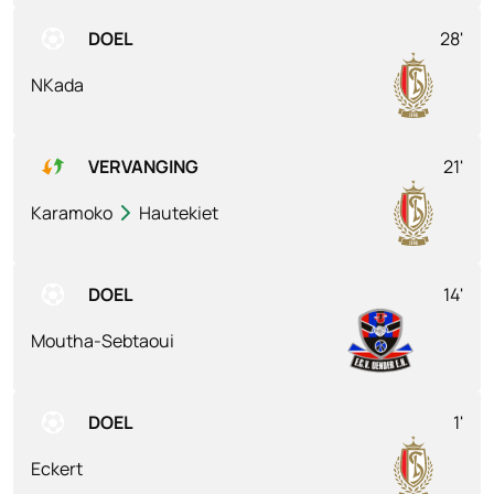
DOEL
28'
NKada
VERVANGING
21'
Karamoko
Hautekiet
DOEL
14'
Moutha-Sebtaoui
DOEL
1'
Eckert