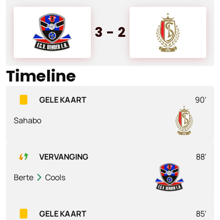
3
-
2
Timeline
GELE KAART
90'
Sahabo
VERVANGING
88'
Berte
Cools
GELE KAART
85'