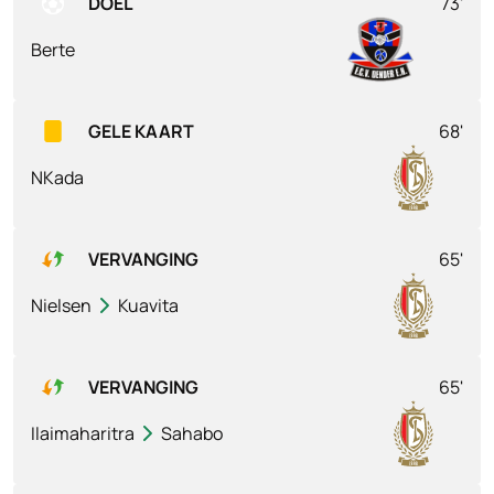
DOEL
73'
Berte
GELE KAART
68'
NKada
VERVANGING
65'
Nielsen
Kuavita
VERVANGING
65'
Ilaimaharitra
Sahabo