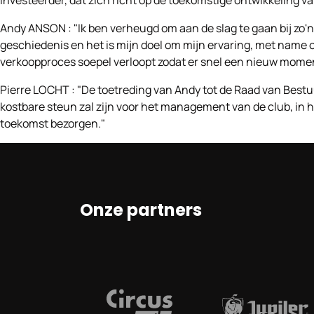
Andy ANSON :
"Ik ben verheugd om aan de slag te gaan bij zo
geschiedenis en het is mijn doel om mijn ervaring, met name 
verkoopproces soepel verloopt zodat er snel een nieuw momen
Pierre LOCHT :
"De toetreding van Andy tot de Raad van Bestuu
kostbare steun zal zijn voor het management van de club, in h
toekomst bezorgen."
Onze partners