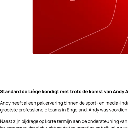
Standard de Liège kondigt met trots de komst van Andy A
Andy heeft al een pak ervaring binnen de sport- en media-indu
grootste professionele teams in Engeland. Andy was voordie
Naast zijn bijdrage op korte termijn aan de ondersteuning v
investeerder, dat zich richt op de toekomstige ontwikkeling 