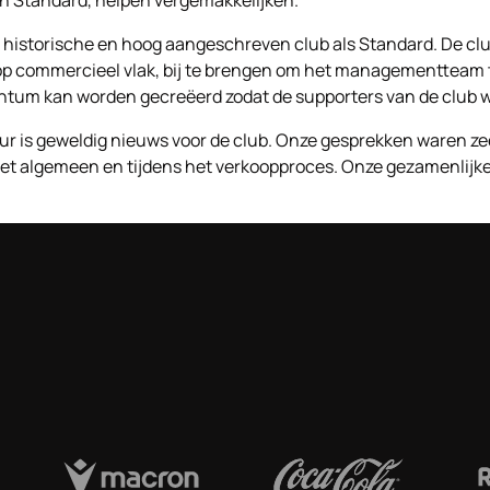
'n historische en hoog aangeschreven club als Standard. De clu
op commercieel vlak, bij te brengen om het managementteam te
tum kan worden gecreëerd zodat de supporters van de club wet
r is geweldig nieuws voor de club. Onze gesprekken waren zeer
et algemeen en tijdens het verkoopproces. Onze gezamenlijke k