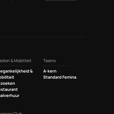
adion & Mobiliteit
Teams
egankelijkheid &
A-kern
biliteit
Standard Femina
ezoeken
staurant
alverhuur
siness Club