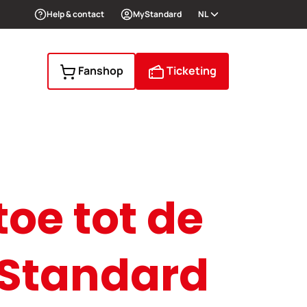
Help & contact
MyStandard
NL
Fanshop
Ticketing
oe tot de
 Standard