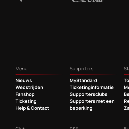
Menu
Supporters
St
Nieuws
MyStandard
To
Wedstrijden
Ticketinginformatie
Mo
Fanshop
Supportersclubs
B
Ticketing
Supporters met een
Re
Help & Contact
beperking
Za
Club
RSE
Bu