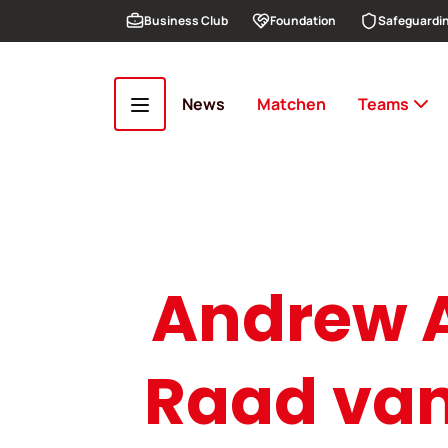
Overslaan en naar de inhoud gaan
Business Club
Foundation
Safeguardi
News
Matchen
Teams
Andrew A
Raad van