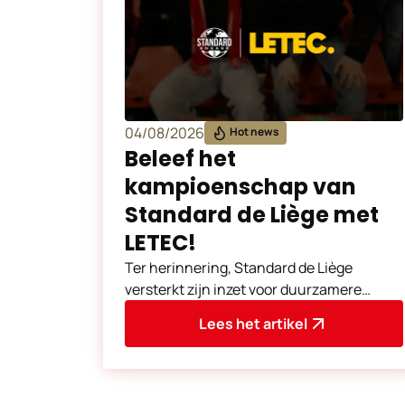
04/08/2026
Hot news
Beleef het
kampioenschap van
Standard de Liège met
LETEC!
Ter herinnering, Standard de Liège
versterkt zijn inzet voor duurzamere
mobiliteit. In dat kader en in het verlengde
Lees het artikel
van de Europe Pla