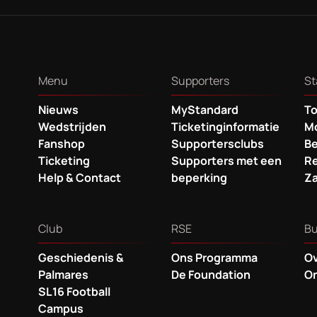
Menu
Supporters
St
Nieuws
MyStandard
To
Wedstrijden
Ticketinginformatie
Mo
Fanshop
Supportersclubs
B
Ticketing
Supporters met een
Re
Help & Contact
beperking
Za
Club
RSE
Bu
Geschiedenis &
Ons Programma
O
Palmares
De Foundation
On
SL16 Football
Campus