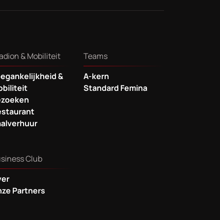
adion & Mobiliteit
Teams
egankelijkheid &
A-kern
biliteit
Standard Femina
ezoeken
staurant
alverhuur
siness Club
ver
ze Partners