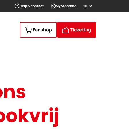
Help & contact
MyStandard
NL
Fanshop
Ticketing
ons
okvrij