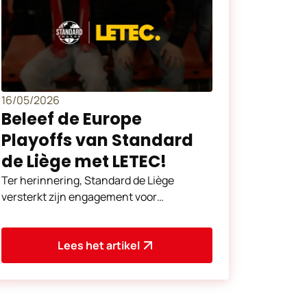
16/05/2026
Beleef de Europe
Playoffs van Standard
de Liège met LETEC!
Ter herinnering, Standard de Liège
versterkt zijn engagement voor
duurzamere mobiliteit. Voor een toeslag
van € 3 op de prijs van uw w
Lees het artikel