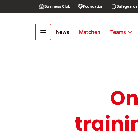
Overslaan en naar de inhoud gaan
Business Club
Foundation
Safeguardi
News
Matchen
Teams
On
train