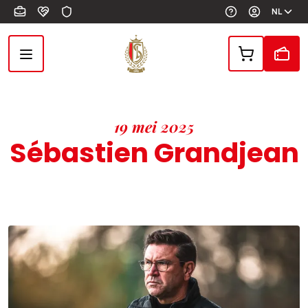
Overslaan en naar de inhoud gaan
NL
19 mei 2025
Sébastien Grandjean