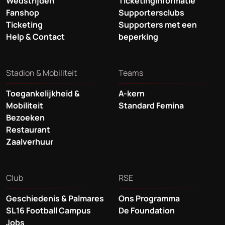
Wedstrijden
Ticketinginformatie
Fanshop
Supportersclubs
Ticketing
Supporters met een
Help & Contact
beperking
Stadion & Mobiliteit
Teams
Toegankelijkheid &
A-kern
Mobiliteit
Standard Femina
Bezoeken
Restaurant
Zaalverhuur
Club
RSE
Geschiedenis & Palmares
Ons Programma
SL16 Football Campus
De Foundation
Jobs