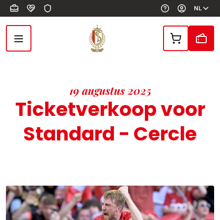
Overslaan en naar de inhoud gaan
NL
19 augustus 2025
Ticketverkoop voor
Standard - Cercle