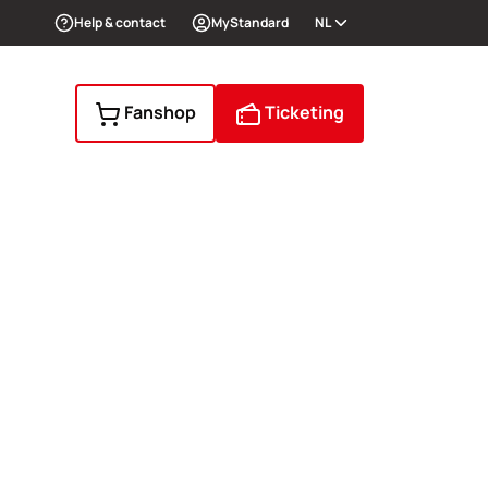
Help & contact
MyStandard
NL
Fanshop
Ticketing