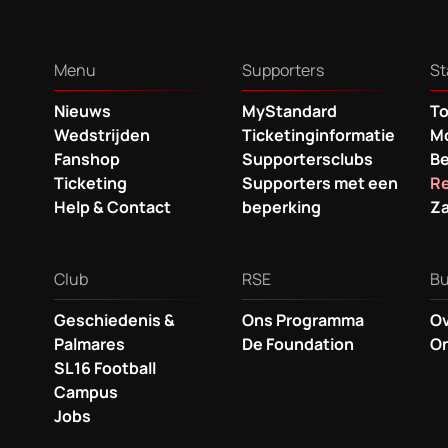
Menu
Supporters
St
Nieuws
MyStandard
To
Wedstrijden
Ticketinginformatie
Mo
Fanshop
Supportersclubs
B
Ticketing
Supporters met een
Re
Help & Contact
beperking
Za
Club
RSE
Bu
Geschiedenis &
Ons Programma
O
Palmares
De Foundation
On
SL16 Football
Campus
Jobs