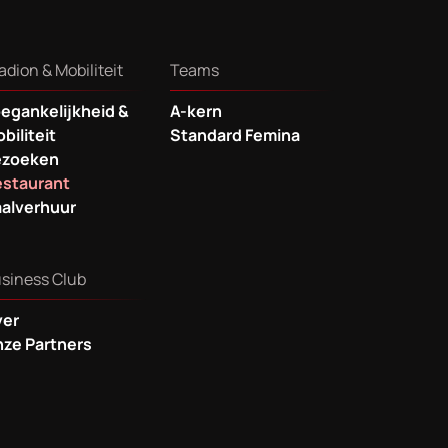
adion & Mobiliteit
Teams
egankelijkheid &
A-kern
biliteit
Standard Femina
ezoeken
staurant
alverhuur
siness Club
ver
ze Partners