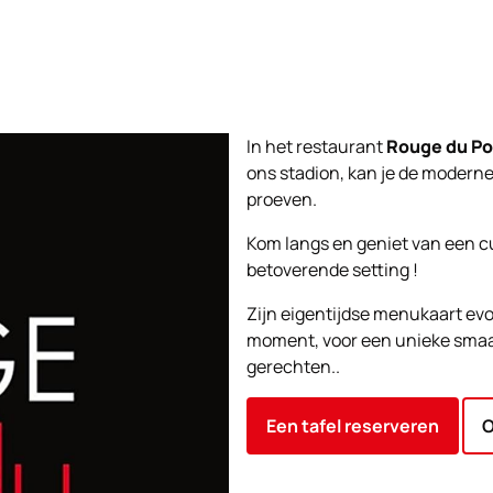
In het restaurant
Rouge du Po
ons stadion, kan je de moder
proeven.
Kom langs en geniet van een cu
betoverende setting !
Zijn eigentijdse menukaart evo
moment, voor een unieke smaake
gerechten..
Een tafel reserveren
O