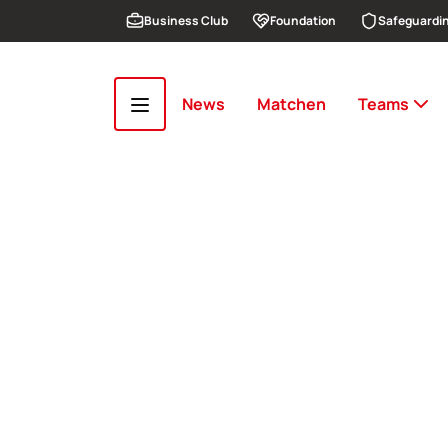
Overslaan en naar de inhoud gaan
Business Club
Foundation
Safeguardi
News
Matchen
Teams