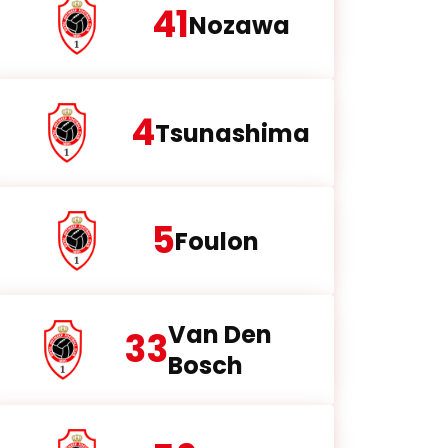
41
Nozawa
4
Tsunashima
5
Foulon
Van Den
33
Bosch