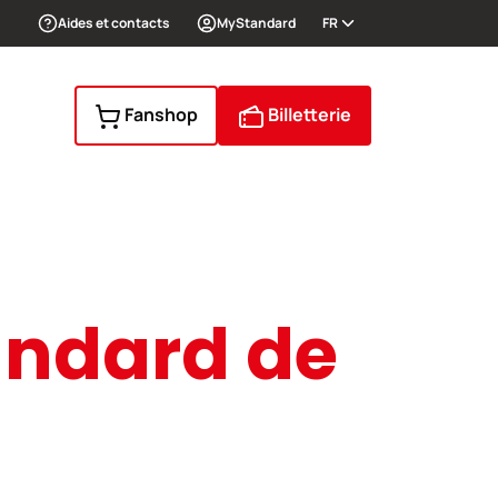
Aides et contacts
MyStandard
FR
Fanshop
Billetterie
andard de