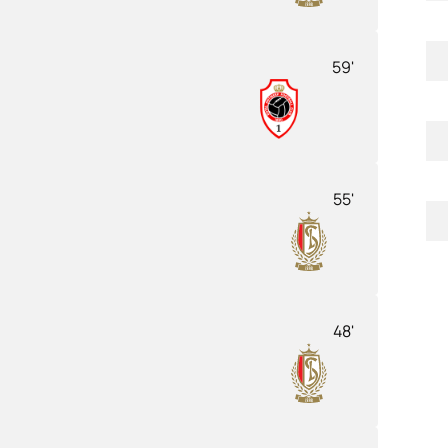
59'
55'
48'