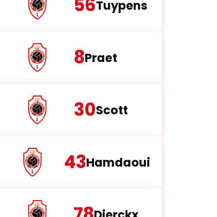
56
Tuypens
8
Praet
30
Scott
43
Hamdaoui
78
Dierckx