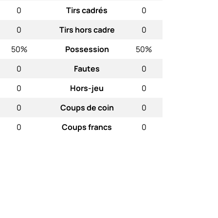
0
Tirs cadrés
0
0
Tirs hors cadre
0
50%
Possession
50%
0
Fautes
0
0
Hors-jeu
0
0
Coups de coin
0
0
Coups francs
0