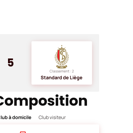
5
Classement : 2
Standard de Liège
Composition
lub à domicile
Club visiteur