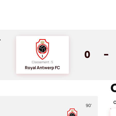
-
0
-
Classement : 5
Royal Antwerp FC
C
90'