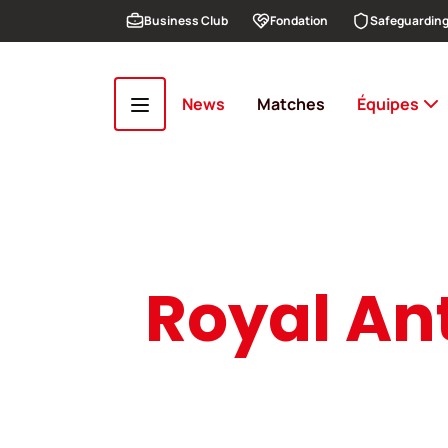
Aller au contenu principal
Business Club
Fondation
Safeguardin
News
Matches
Équipes
Royal An