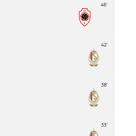
46'
42'
38'
33'