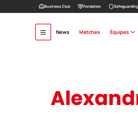
Aller au contenu principal
Business Club
Fondation
Safeguardin
News
Matches
Équipes
Alexandr