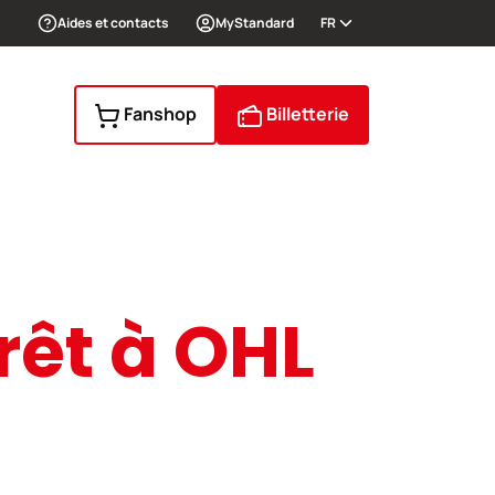
Aides et contacts
MyStandard
FR
Fanshop
Billetterie
rêt à OHL