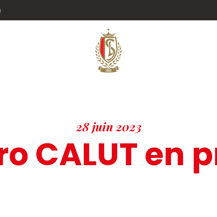
g
28 juin 2023
o CALUT en p