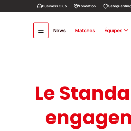
Aller au contenu principal
Business Club
Fondation
Safeguardin
News
Matches
Équipes
Le Standa
engagem