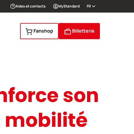
Aides et contacts
MyStandard
FR
Fanshop
Billetterie
nforce son
mobilité