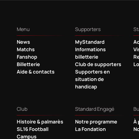
Menu
Supporters
St
News
MyStandard
Ac
Matchs
Informations
Vi
Fanshop
billetterie
Re
Billetterie
Club de supporters
Lo
Aide & contacts
Supporters en
situation de
handicap
Club
Standard Engagé
Bu
Histoire & palmarès
Notre programme
À 
SL16 Football
La Fondation
No
Campus