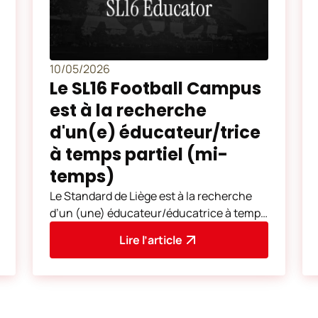
10/05/2026
Le SL16 Football Campus
est à la recherche
d'un(e) éducateur/trice
à temps partiel (mi-
temps)
Le Standard de Liège est à la recherche
d’un (une) éducateur/éducatrice à temps
partiel (mi-temps) pour son Académie
Lire l’article
SL16. La mission