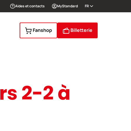
Aides et contacts
MyStandard
FR
Fanshop
Billetterie
rs 2-2 à