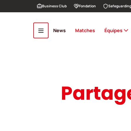
Aller au contenu principal
Business Club
Fondation
Safeguardin
News
Matches
Équipes
Partage