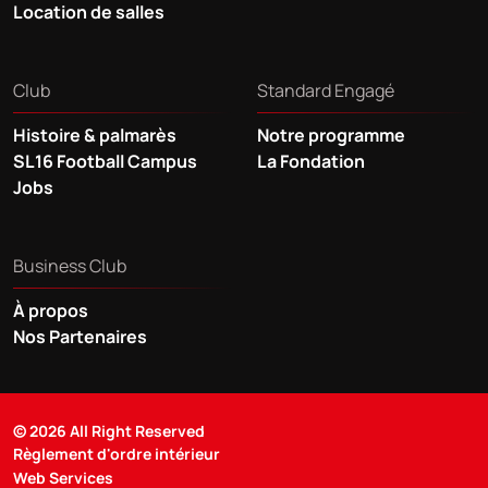
Location de salles
Club
Standard Engagé
Histoire & palmarès
Notre programme
SL16 Football Campus
La Fondation
Jobs
Business Club
À propos
Nos Partenaires
© 2026 All Right Reserved
Règlement d'ordre intérieur
Web Services