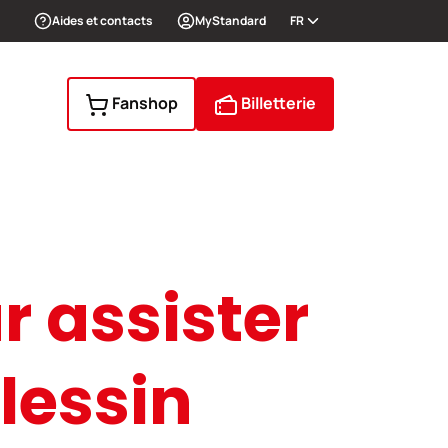
Aides et contacts
MyStandard
FR
Fanshop
Billetterie
r assister
lessin