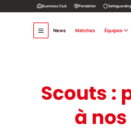
Aller au contenu principal
Business Club
Fondation
Safeguardin
News
Matches
Équipes
Scouts : 
à nos