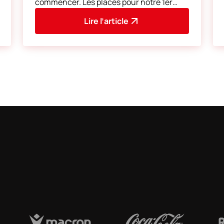
commencer. Les places pour notre 1er
match à domicile, Standard de Liège -
Lire l’article
Cercle Brugge (samedi 8