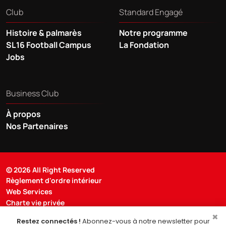
Club
Standard Engagé
Histoire & palmarès
Notre programme
SL16 Football Campus
La Fondation
Jobs
Business Club
À propos
Nos Partenaires
© 2026 All Right Reserved
Règlement d'ordre intérieur
Web Services
Charte vie privée
Préférences des cookies
×
Restez connectés !
Abonnez-vous à notre newsletter pour
Conditions particulières de vente en ligne