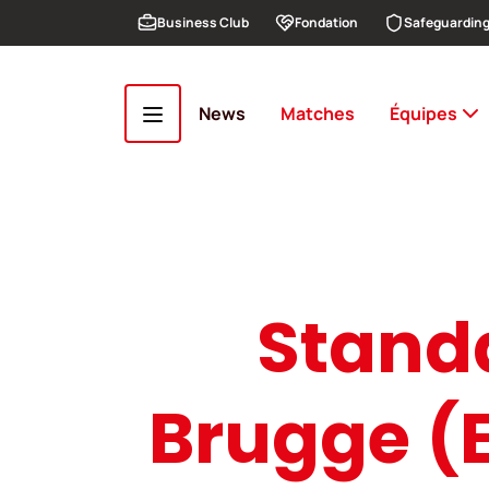
Aller au contenu principal
Business Club
Fondation
Safeguardin
News
Matches
Équipes
Standa
Brugge (E