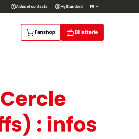
Aides et contacts
MyStandard
FR
Fanshop
Billetterie
 Cercle
s) : infos