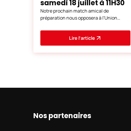
samedi 18 juillet à 11H30
Notre prochain match amical de
préparation nous opposera à l'Union
sportive du littoral de Dunkerque, club de
Ligue 2 française. Cette
Lire l’article
Nos partenaires