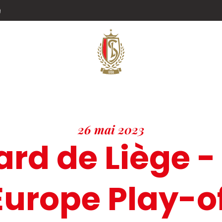
g
26 mai 2023
rd de Liège -
urope Play-off